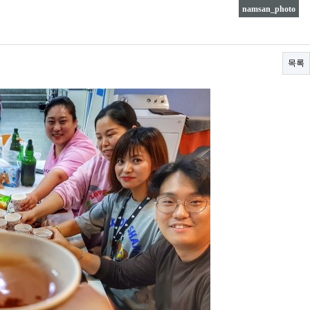
namsan_photo
목록